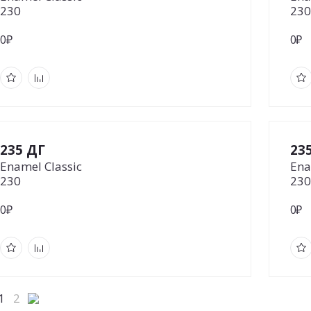
230
230
0₽
0₽
235 ДГ
23
Enamel Classic
Ena
230
230
0₽
0₽
1
2