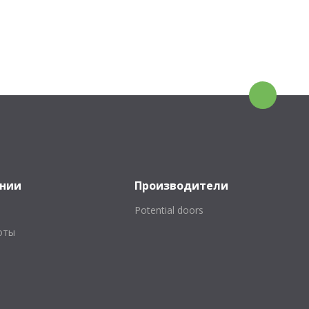
ании
Производители
Potential doors
оты