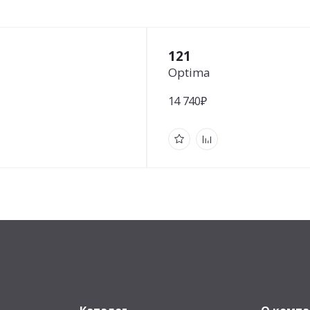
121
Optima
14 740₽