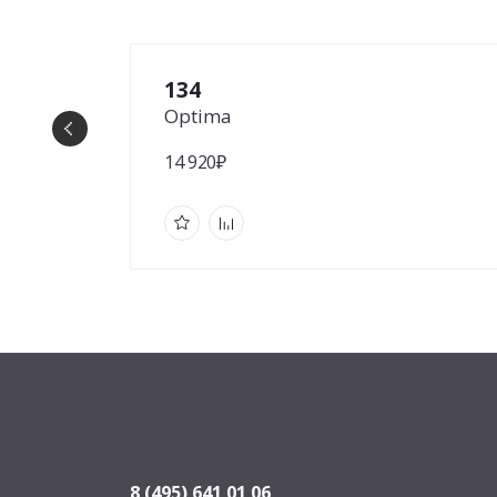
134
Optima
14 920₽
8 (495) 641 01 06