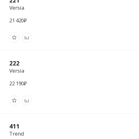
221
Versia
21 420₽
222
Versia
22 190₽
411
Trend