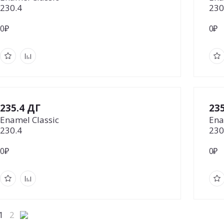
230.4
230
0₽
0₽
235.4 ДГ
23
Enamel Classic
Ena
230.4
230
0₽
0₽
1
2