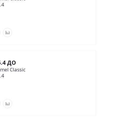
.4
5.4 ДО
mel Classic
.4