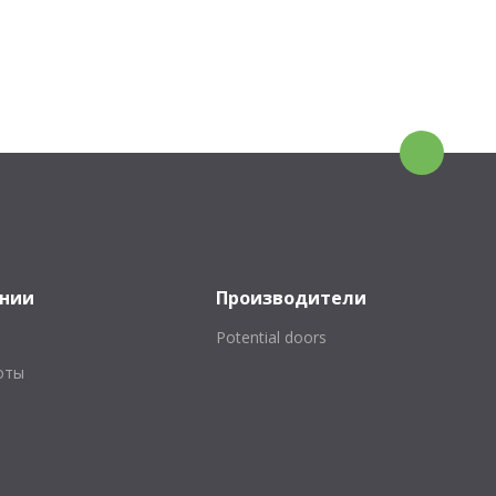
ании
Производители
Potential doors
оты