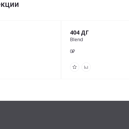
екции
404 ДГ
Blend
0₽