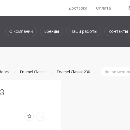
Доставка
Оплата
О компании
Бренды
Наши работы
Контакты
 doors
Enamel Classic
Enamel Classic 230
Двери межко
03