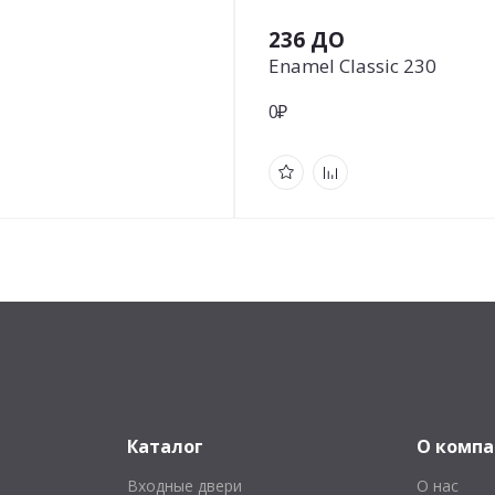
236 ДО
Enamel Classic 230
0₽
Каталог
О комп
Входные двери
О нас