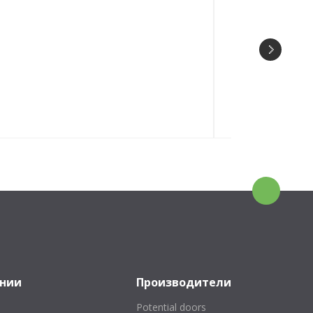
53 ДО
Ideline
0₽
ании
Производители
Potential doors