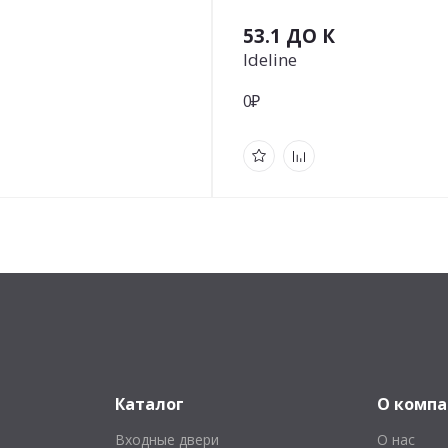
53.1 ДО К
Ideline
0₽
Каталог
О комп
Входные двери
О нас